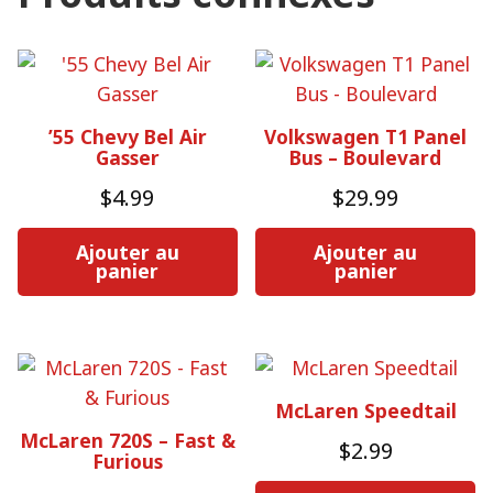
’55 Chevy Bel Air
Volkswagen T1 Panel
Gasser
Bus – Boulevard
$
4.99
$
29.99
Ajouter au
Ajouter au
panier
panier
McLaren Speedtail
McLaren 720S – Fast &
$
2.99
Furious