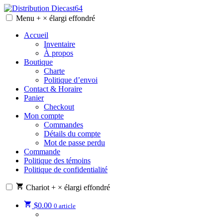
Skip
to
Menu
+
×
élargi
effondré
Distribution Diecast64
Une passion, un mode de vie.
content
Accueil
Inventaire
À propos
Boutique
Charte
Politique d’envoi
Contact & Horaire
Panier
Checkout
Mon compte
Commandes
Détails du compte
Mot de passe perdu
Commande
Politique des témoins
Politique de confidentialité
Chariot
+
×
élargi
effondré
$
0.00
0 article