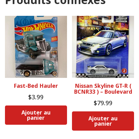
Fast-Bed Hauler
Nissan Skyline GT-R (
BCNR33 ) – Boulevard
$
3.99
$
79.99
Ajouter au
panier
Ajouter au
panier