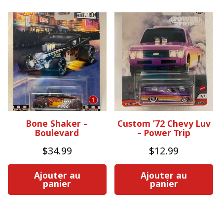
Bone Shaker –
Custom ’72 Chevy Luv
Boulevard
– Power Trip
$
34.99
$
12.99
Ajouter au
Ajouter au
panier
panier