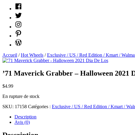
Facebook
Twitter
Instagram
Pinterest
WordPress
Accueil
/
Hot Wheels
/
Exclusive / US / Red Edition / Kmart / Walmart
’71 Maverick Grabber – Halloween 2021 D
$
4.99
En rupture de stock
SKU:
17158
Catégories :
Exclusive / US / Red Edition / Kmart / Walm
Description
Avis (0)
Description