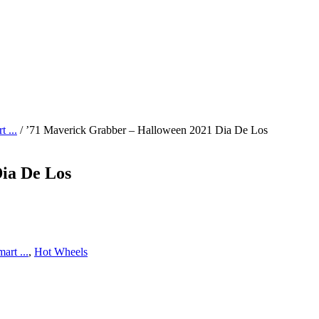
 ...
/ ’71 Maverick Grabber – Halloween 2021 Dia De Los
ia De Los
art ...
,
Hot Wheels