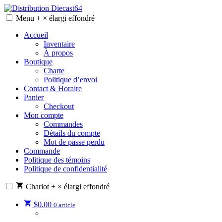
Skip
to
Menu
+
×
élargi
effondré
Distribution Diecast64
Une passion, un mode de vie.
content
Accueil
Inventaire
À propos
Boutique
Charte
Politique d’envoi
Contact & Horaire
Panier
Checkout
Mon compte
Commandes
Détails du compte
Mot de passe perdu
Commande
Politique des témoins
Politique de confidentialité
Chariot
+
×
élargi
effondré
$
0.00
0 article