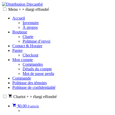
Skip
to
Menu
+
×
élargi
effondré
Distribution Diecast64
Une passion, un mode de vie.
content
Accueil
Inventaire
À propos
Boutique
Charte
Politique d’envoi
Contact & Horaire
Panier
Checkout
Mon compte
Commandes
Détails du compte
Mot de passe perdu
Commande
Politique des témoins
Politique de confidentialité
Chariot
+
×
élargi
effondré
$
0.00
0 article