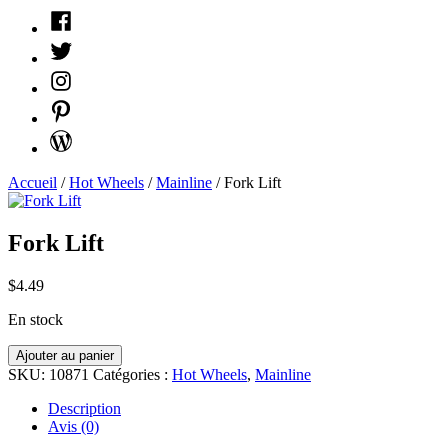
Facebook
Twitter
Instagram
Pinterest
WordPress
Accueil
/
Hot Wheels
/
Mainline
/ Fork Lift
Fork Lift
$
4.49
En stock
quantité
Ajouter au panier
Fork
SKU:
10871
Catégories :
Hot Wheels
,
Mainline
Lift
Description
Avis (0)