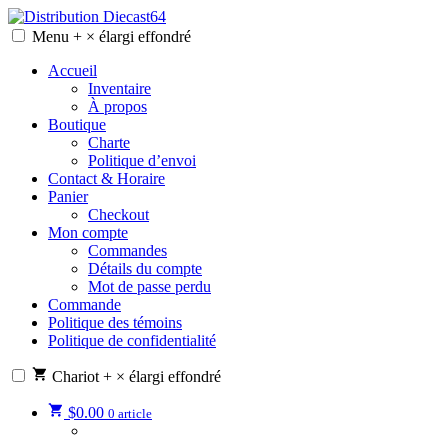
Skip
to
Menu
+
×
élargi
effondré
Distribution Diecast64
Une passion, un mode de vie.
content
Accueil
Inventaire
À propos
Boutique
Charte
Politique d’envoi
Contact & Horaire
Panier
Checkout
Mon compte
Commandes
Détails du compte
Mot de passe perdu
Commande
Politique des témoins
Politique de confidentialité
Chariot
+
×
élargi
effondré
$
0.00
0 article