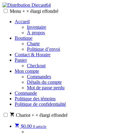
Skip
to
Menu
+
×
élargi
effondré
Distribution Diecast64
Une passion, un mode de vie.
content
Accueil
Inventaire
À propos
Boutique
Charte
Politique d’envoi
Contact & Horaire
Panier
Checkout
Mon compte
Commandes
Détails du compte
Mot de passe perdu
Commande
Politique des témoins
Politique de confidentialité
Chariot
+
×
élargi
effondré
$
0.00
0 article