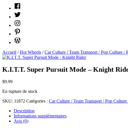
Facebook
Twitter
Instagram
Pinterest
WordPress
Accueil
/
Hot Wheels
/
Car Culture / Team Transport / Pop Culture / 
K.I.T.T. Super Pursuit Mode – Knight Rid
$
9.99
En rupture de stock
SKU:
11872
Catégories :
Car Culture / Team Transport / Pop Culture
Description
Informations supplémentaires
Avis (0)