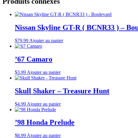
Produits connexes
Nissan Skyline GT-R ( BCNR33 ) – Bo
$
79.99
Ajouter au panier
’67 Camaro
$
3.99
Ajouter au panier
Skull Shaker – Treasure Hunt
$
4.99
Ajouter au panier
’98 Honda Prelude
$
8.99
Ajouter au panier