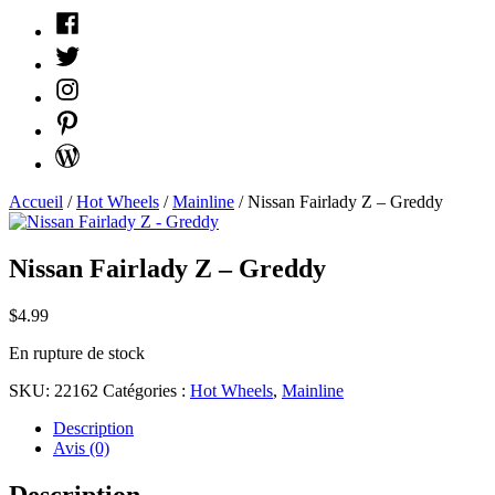
Facebook
Twitter
Instagram
Pinterest
WordPress
Accueil
/
Hot Wheels
/
Mainline
/ Nissan Fairlady Z – Greddy
Nissan Fairlady Z – Greddy
$
4.99
En rupture de stock
SKU:
22162
Catégories :
Hot Wheels
,
Mainline
Description
Avis (0)
Description