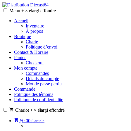
Skip
to
Menu
+
×
élargi
effondré
Distribution Diecast64
Une passion, un mode de vie.
content
Accueil
Inventaire
À propos
Boutique
Charte
Politique d’envoi
Contact & Horaire
Panier
Checkout
Mon compte
Commandes
Détails du compte
Mot de passe perdu
Commande
Politique des témoins
Politique de confidentialité
Chariot
+
×
élargi
effondré
$
0.00
0 article