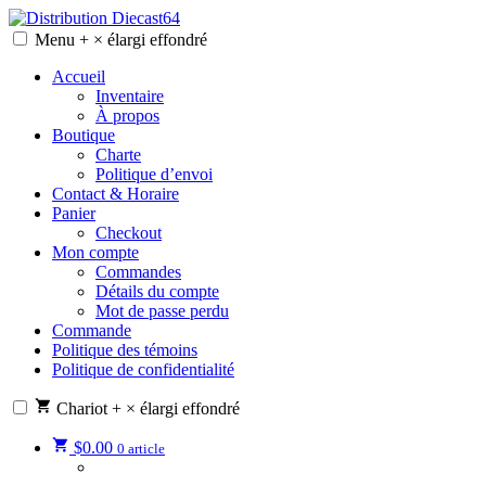
Skip
to
Menu
+
×
élargi
effondré
Distribution Diecast64
Une passion, un mode de vie.
content
Accueil
Inventaire
À propos
Boutique
Charte
Politique d’envoi
Contact & Horaire
Panier
Checkout
Mon compte
Commandes
Détails du compte
Mot de passe perdu
Commande
Politique des témoins
Politique de confidentialité
Chariot
+
×
élargi
effondré
$
0.00
0 article