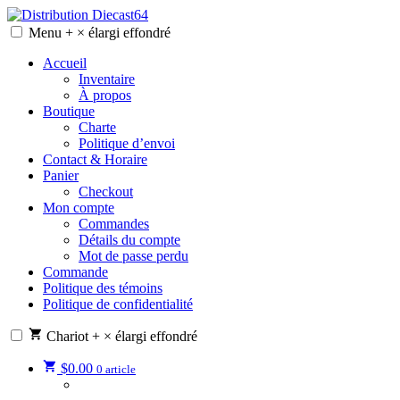
Skip
to
Menu
+
×
élargi
effondré
Distribution Diecast64
Une passion, un mode de vie.
content
Accueil
Inventaire
À propos
Boutique
Charte
Politique d’envoi
Contact & Horaire
Panier
Checkout
Mon compte
Commandes
Détails du compte
Mot de passe perdu
Commande
Politique des témoins
Politique de confidentialité
Chariot
+
×
élargi
effondré
$
0.00
0 article