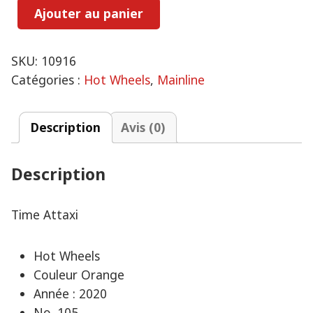
Ajouter au panier
quantité
Time
Attaxi
SKU:
10916
Catégories :
Hot Wheels
,
Mainline
Description
Avis (0)
Description
Time Attaxi
Hot Wheels
Couleur Orange
Année : 2020
No. 105