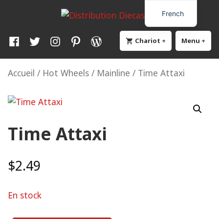
Skip
Distribution Diecast64
Une passion, un mode de vie.
French
to
content
Facebook
Twitter
Instagram
Pinterest
WordPress
Chariot
+
élargi
effondré
Menu
+
élar
eff
Accueil
/
Hot Wheels
/
Mainline
/ Time Attaxi
Time Attaxi
$
2.49
En stock