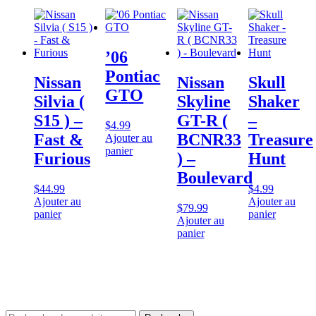
’06
Pontiac
Nissan
Nissan
Skull
GTO
Silvia (
Skyline
Shaker
S15 ) –
GT-R (
–
$
4.99
Fast &
BCNR33
Treasure
Ajouter au
panier
Furious
) –
Hunt
Boulevard
$
44.99
$
4.99
Ajouter au
Ajouter au
$
79.99
panier
panier
Ajouter au
panier
Rechercher