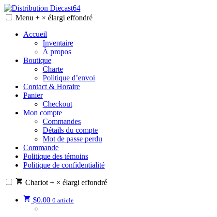
Skip
to
Menu
+
×
élargi
effondré
Distribution Diecast64
Une passion, un mode de vie.
content
Accueil
Inventaire
À propos
Boutique
Charte
Politique d’envoi
Contact & Horaire
Panier
Checkout
Mon compte
Commandes
Détails du compte
Mot de passe perdu
Commande
Politique des témoins
Politique de confidentialité
Chariot
+
×
élargi
effondré
$
0.00
0 article