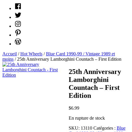
Facebook
Twitter
Instagram
Pinterest
WordPress
Accueil
/
Hot Wheels
/
Blue Card 1990-99 / Vintage 1989 et
moins
/ 25th Anniversary Lamborghini Countach – First Edition
25th Anniversary
Lamborghini
Countach – First
Edition
$
6.99
En rupture de stock
SKU:
13110
Catégories :
Blue