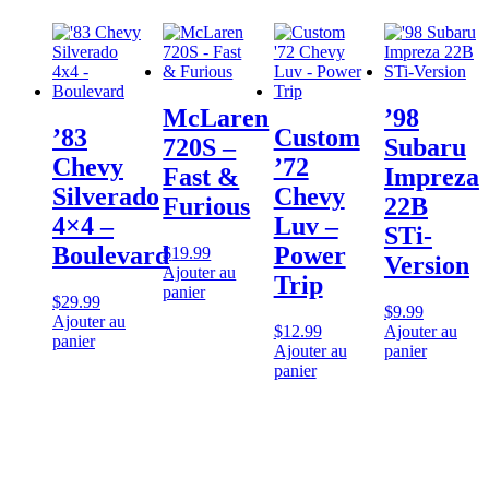
McLaren
’98
’83
Custom
720S –
Subaru
Chevy
’72
Fast &
Impreza
Silverado
Chevy
Furious
22B
4×4 –
Luv –
STi-
Boulevard
Power
$
19.99
Version
Ajouter au
Trip
panier
$
29.99
$
9.99
Ajouter au
$
12.99
Ajouter au
panier
Ajouter au
panier
panier