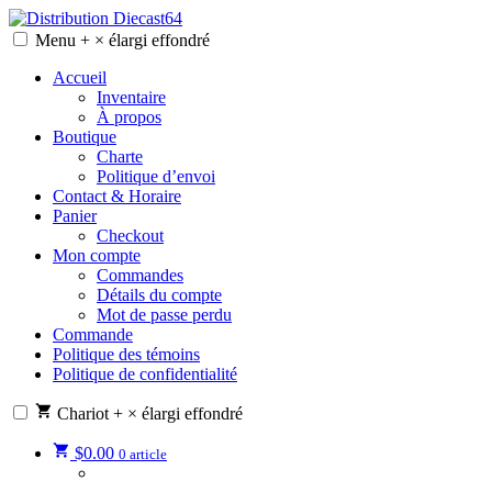
Skip
to
Menu
+
×
élargi
effondré
Distribution Diecast64
Une passion, un mode de vie.
content
Accueil
Inventaire
À propos
Boutique
Charte
Politique d’envoi
Contact & Horaire
Panier
Checkout
Mon compte
Commandes
Détails du compte
Mot de passe perdu
Commande
Politique des témoins
Politique de confidentialité
Chariot
+
×
élargi
effondré
$
0.00
0 article