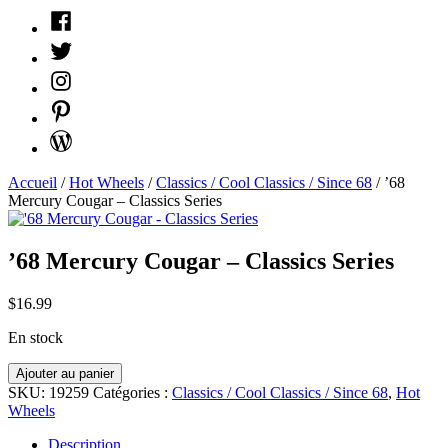
Facebook
Twitter
Instagram
Pinterest
WordPress
Accueil
/
Hot Wheels
/
Classics / Cool Classics / Since 68
/ ’68
Mercury Cougar – Classics Series
’68 Mercury Cougar – Classics Series
$
16.99
En stock
quantité
Ajouter au panier
'68
SKU:
19259
Catégories :
Classics / Cool Classics / Since 68
,
Hot
Mercury
Wheels
Cougar
-
Description