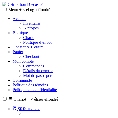
Skip
to
Menu
+
×
élargi
effondré
Distribution Diecast64
Une passion, un mode de vie.
content
Accueil
Inventaire
À propos
Boutique
Charte
Politique d’envoi
Contact & Horaire
Panier
Checkout
Mon compte
Commandes
Détails du compte
Mot de passe perdu
Commande
Politique des témoins
Politique de confidentialité
Chariot
+
×
élargi
effondré
$
0.00
0 article