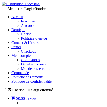
Skip
to
Menu
+
×
élargi
effondré
Distribution Diecast64
Une passion, un mode de vie.
content
Accueil
Inventaire
À propos
Boutique
Charte
Politique d’envoi
Contact & Horaire
Panier
Checkout
Mon compte
Commandes
Détails du compte
Mot de passe perdu
Commande
Politique des témoins
Politique de confidentialité
Chariot
+
×
élargi
effondré
$
0.00
0 article