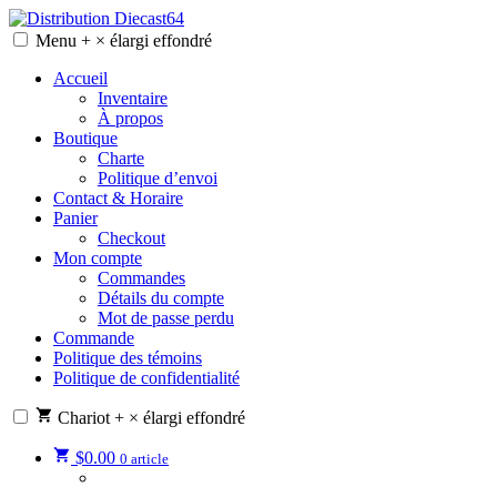
Skip
to
Menu
+
×
élargi
effondré
Distribution Diecast64
Une passion, un mode de vie.
content
Accueil
Inventaire
À propos
Boutique
Charte
Politique d’envoi
Contact & Horaire
Panier
Checkout
Mon compte
Commandes
Détails du compte
Mot de passe perdu
Commande
Politique des témoins
Politique de confidentialité
Chariot
+
×
élargi
effondré
$
0.00
0 article