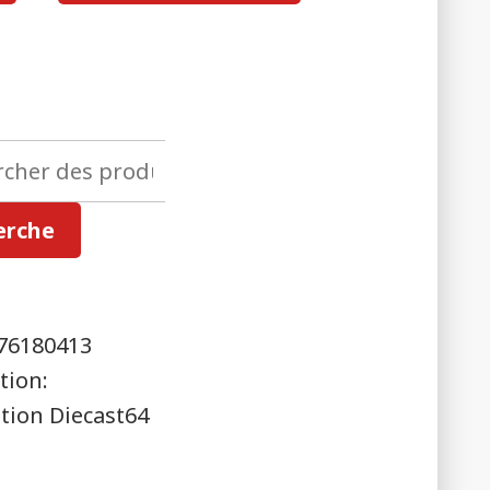
her
erche
76180413
tion:
ution Diecast64