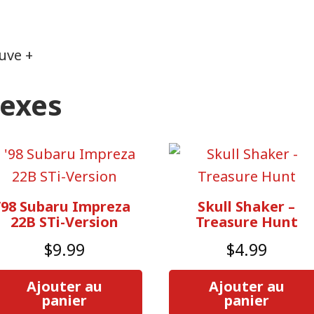
uve +
nexes
’98 Subaru Impreza
Skull Shaker –
22B STi-Version
Treasure Hunt
$
9.99
$
4.99
Ajouter au
Ajouter au
panier
panier