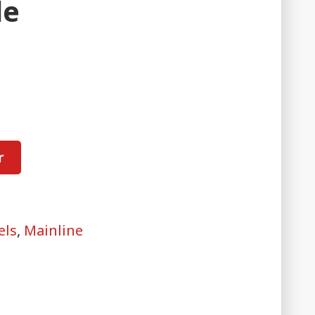
le
r
els
,
Mainline