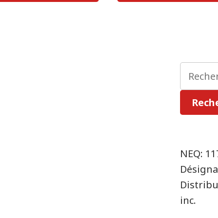
Recherc
:
Rech
NEQ: 11
Désigna
Distrib
inc.