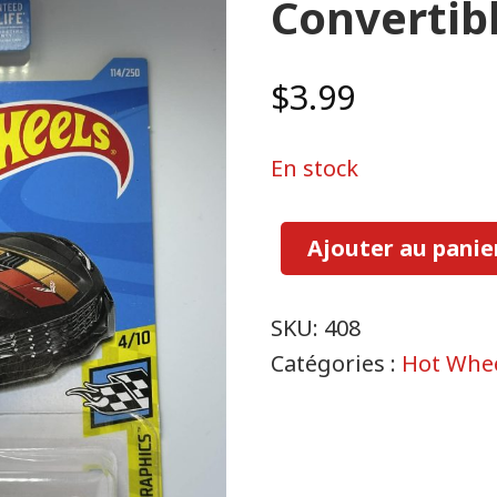
Convertib
$
3.99
En stock
Ajouter au panie
quantité
Corvette
SKU:
408
C7
Catégories :
Hot Whe
Z06
Convertible