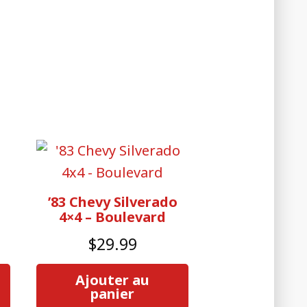
’83 Chevy Silverado
4×4 – Boulevard
$
29.99
Ajouter au
panier