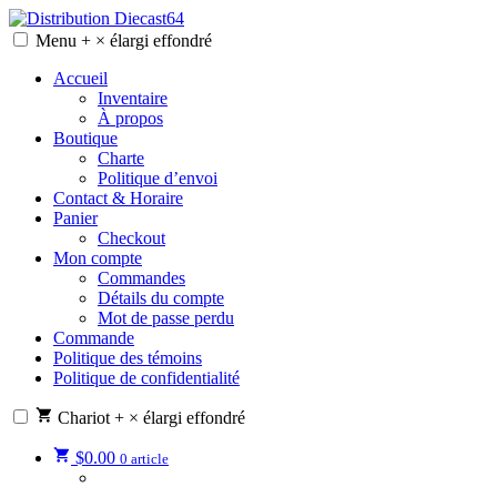
Skip
to
Menu
+
×
élargi
effondré
Distribution Diecast64
Une passion, un mode de vie.
content
Accueil
Inventaire
À propos
Boutique
Charte
Politique d’envoi
Contact & Horaire
Panier
Checkout
Mon compte
Commandes
Détails du compte
Mot de passe perdu
Commande
Politique des témoins
Politique de confidentialité
Chariot
+
×
élargi
effondré
$
0.00
0 article