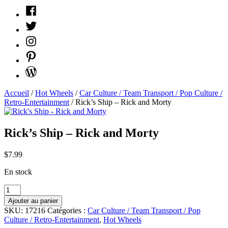
Facebook
Twitter
Instagram
Pinterest
WordPress
Accueil
/
Hot Wheels
/
Car Culture / Team Transport / Pop Culture /
Retro-Entertainment
/ Rick’s Ship – Rick and Morty
Rick’s Ship – Rick and Morty
$
7.99
En stock
quantité
Rick's
Ajouter au panier
Ship
SKU:
17216
Catégories :
Car Culture / Team Transport / Pop
-
Culture / Retro-Entertainment
,
Hot Wheels
Rick